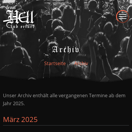
Direkt
zum
Inhalt
Archiv
Startseite
Archiv
Unser Archiv enthält alle vergangenen Termine ab dem
Seite
Seite
Seite
Seite
Seite
Jahr 2025.
März 2025