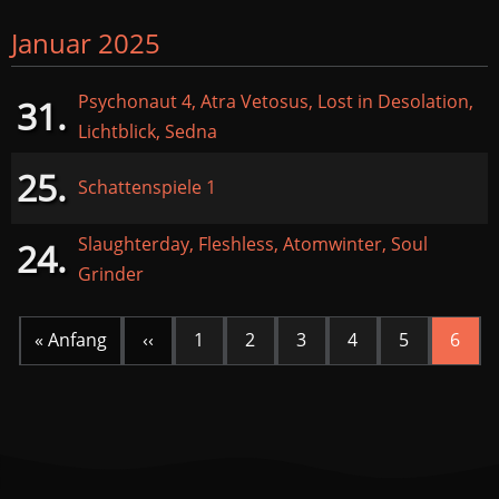
Januar 2025
Psychonaut 4, Atra Vetosus, Lost in Desolation,
31.
Lichtblick, Sedna
25.
Schattenspiele 1
Slaughterday, Fleshless, Atomwinter, Soul
24.
Grinder
Seitennummerierung
« Anfang
‹‹
1
2
3
4
5
6
Erste
Vorherige
Aktue
Seite
Seite
Seite