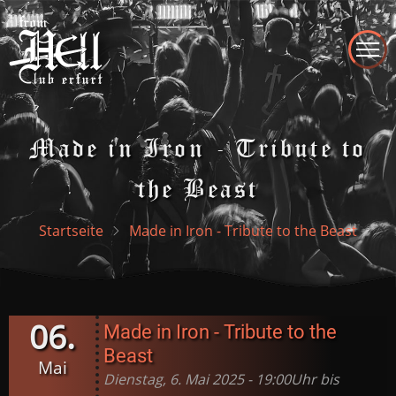
Direkt
zum
Inhalt
Made in Iron - Tribute to
the Beast
Startseite
Made in Iron - Tribute to the Beast
06.
Made in Iron - Tribute to the
Beast
Mai
Dienstag, 6. Mai 2025 - 19:00Uhr bis